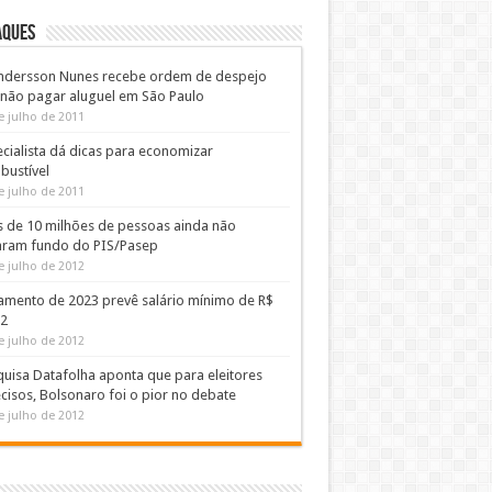
AQUES
ndersson Nunes recebe ordem de despejo
 não pagar aluguel em São Paulo
e julho de 2011
cialista dá dicas para economizar
bustível
e julho de 2011
s de 10 milhões de pessoas ainda não
aram fundo do PIS/Pasep
e julho de 2012
amento de 2023 prevê salário mínimo de R$
02
e julho de 2012
uisa Datafolha aponta que para eleitores
cisos, Bolsonaro foi o pior no debate
e julho de 2012