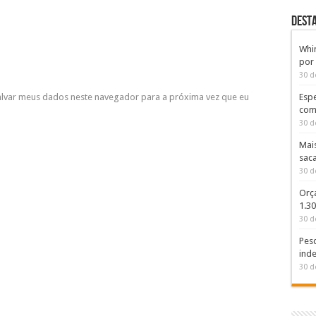
DEST
Whi
por
30 d
lvar meus dados neste navegador para a próxima vez que eu
Espe
com
30 d
Mai
sac
30 d
Orç
1.3
30 d
Pesq
inde
30 d