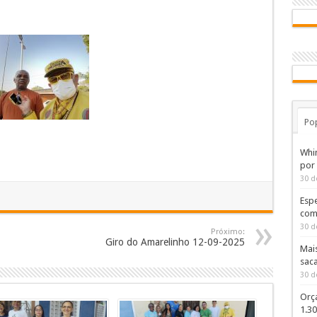
Po
Whi
por
30 d
Espe
com
30 d
Próximo:
Giro do Amarelinho 12-09-2025
Mai
sac
30 d
Orç
1.3