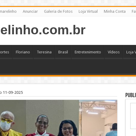
marelinho
Anunciar
Galeria de Fotos
Loja Virtual
Minha Conta
Fa
ortes
Floriano
Teresina
Brasil
Entretenimento
Vídeos
Loja V
o 11-09-2025
Publi