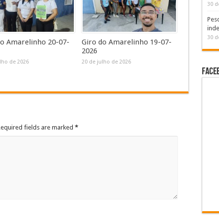
30 d
Pesq
inde
30 d
do Amarelinho 20-07-
Giro do Amarelinho 19-07-
2026
ulho de 2026
20 de julho de 2026
Face
Required fields are marked
*