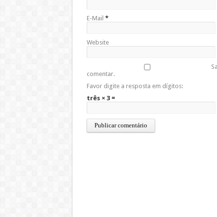
E-Mail
*
Website
Sa
comentar.
Favor digite a resposta em dígitos:
três × 3 =