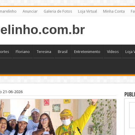
marelinho
Anunciar
Galeria de Fotos
Loja Virtual
Minha Conta
Fa
ortes
Floriano
Teresina
Brasil
Entretenimento
Vídeos
Loja V
o 21-06-2026
Publi