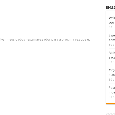
DEST
Whi
por
30 d
Espe
lvar meus dados neste navegador para a próxima vez que eu
com
30 d
Mai
sac
30 d
Orç
1.3
30 d
Pesq
inde
30 d