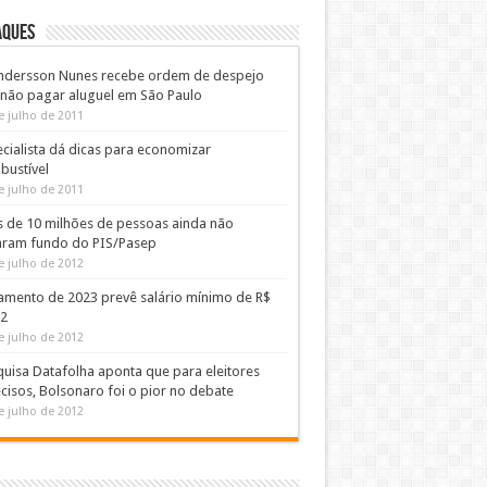
AQUES
ndersson Nunes recebe ordem de despejo
 não pagar aluguel em São Paulo
e julho de 2011
cialista dá dicas para economizar
bustível
e julho de 2011
s de 10 milhões de pessoas ainda não
aram fundo do PIS/Pasep
e julho de 2012
amento de 2023 prevê salário mínimo de R$
02
e julho de 2012
uisa Datafolha aponta que para eleitores
cisos, Bolsonaro foi o pior no debate
e julho de 2012