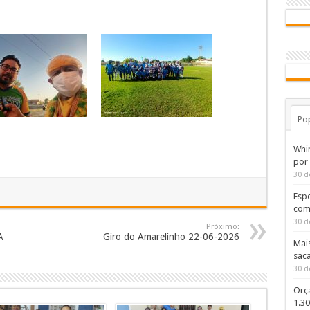
Po
Whi
por
30 d
Espe
com
30 d
Próximo:
A
Giro do Amarelinho 22-06-2026
Mai
sac
30 d
Orç
1.3