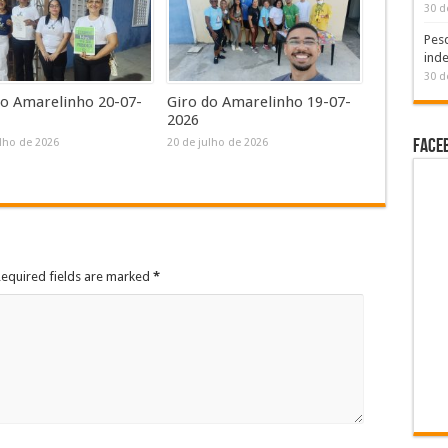
30 d
Pesq
inde
30 d
do Amarelinho 20-07-
Giro do Amarelinho 19-07-
2026
Face
ulho de 2026
20 de julho de 2026
Required fields are marked
*