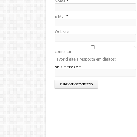
Nome
*
E-Mail
*
Website
Sa
comentar.
Favor digite a resposta em dígitos:
seis + treze =