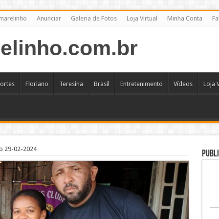
marelinho
Anunciar
Galeria de Fotos
Loja Virtual
Minha Conta
Fa
ortes
Floriano
Teresina
Brasil
Entretenimento
Vídeos
Loja V
o 29-02-2024
Publi