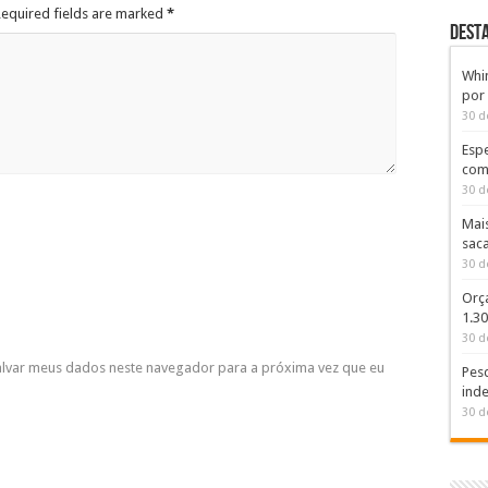
Required fields are marked
*
DEST
Whi
por
30 d
Espe
com
30 d
Mai
sac
30 d
Orç
1.3
30 d
lvar meus dados neste navegador para a próxima vez que eu
Pesq
inde
30 d