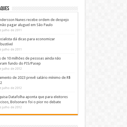
AQUES
ndersson Nunes recebe ordem de despejo
 não pagar aluguel em São Paulo
e julho de 2011
cialista dá dicas para economizar
bustível
e julho de 2011
s de 10 milhões de pessoas ainda não
aram fundo do PIS/Pasep
e julho de 2012
amento de 2023 prevê salário mínimo de R$
02
e julho de 2012
uisa Datafolha aponta que para eleitores
cisos, Bolsonaro foi o pior no debate
e julho de 2012