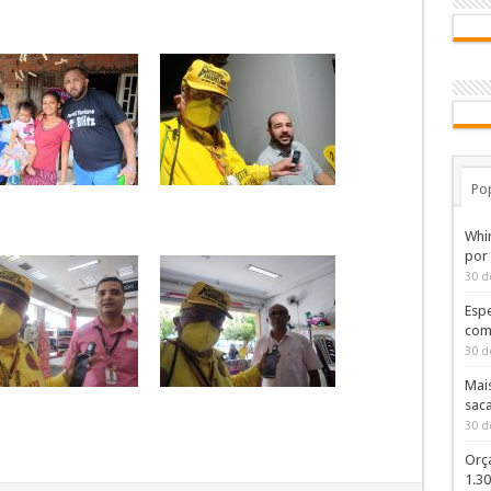
Po
Whi
por
30 d
Espe
com
30 d
Mai
sac
30 d
Orç
1.3