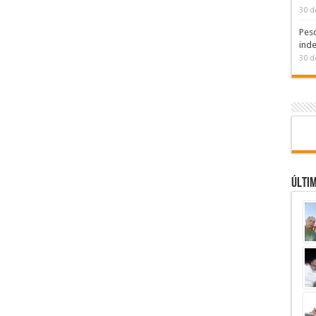
30 d
Pesq
inde
30 d
Últi