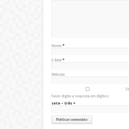
Nome
*
E-Mail
*
Website
Sa
Favor digite a resposta em dígitos:
sete − três =