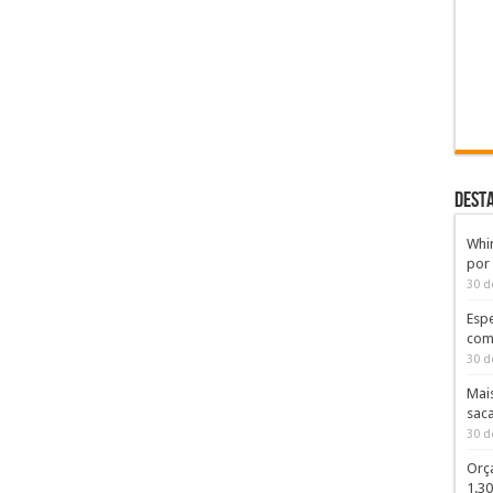
DEST
Whi
por
30 d
Espe
com
30 d
Mai
sac
30 d
Orç
1.3