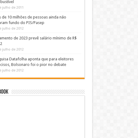
bustível
e julho de 2011
s de 10 milhões de pessoas ainda não
aram fundo do PIS/Pasep
e julho de 2012
amento de 2023 prevê salário mínimo de R$
02
e julho de 2012
uisa Datafolha aponta que para eleitores
cisos, Bolsonaro foi o pior no debate
e julho de 2012
book