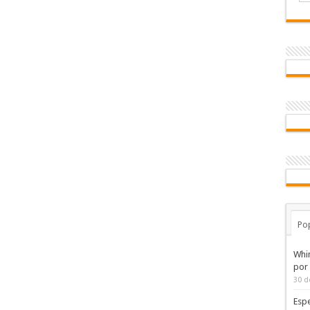
Po
Whi
por
30 d
Espe