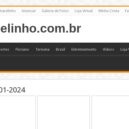
marelinho
Anunciar
Galeria de Fotos
Loja Virtual
Minha Conta
Fa
portes
Floriano
Teresina
Brasil
Entretenimento
Vídeos
Loja 
01-2024