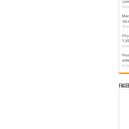
com
30 d
Mai
sac
30 d
Orç
1.3
30 d
Pesq
inde
30 d
Face